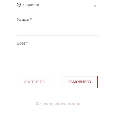
Саратов
Улица
*
ГРИЛОВАНИ ИЗ КУРИЦЫ С КАРТОФЕЛЕМ ФРИ
Дом
*
КУПИТЬ
ДОСТАВИТЬ
САМОВЫВОЗ
КОЛБАСКА ИЗ СВИНИНЫ С ТУШЕНОЙ
КАПУСТОЙ, ПЮРЕ И ДИЖОНСКОЙ ГОРЧИЦЕЙ
Забронировать столик
КУПИТЬ