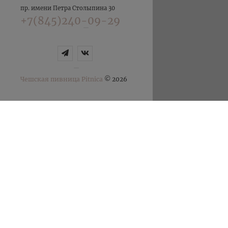
пр. имени Петра Столыпина 30
+7(845)240-09-29
Чешская пивница Pitnica
© 2026
12:00-22:30
12:00-00:30
ЛЕТНЕЕ М